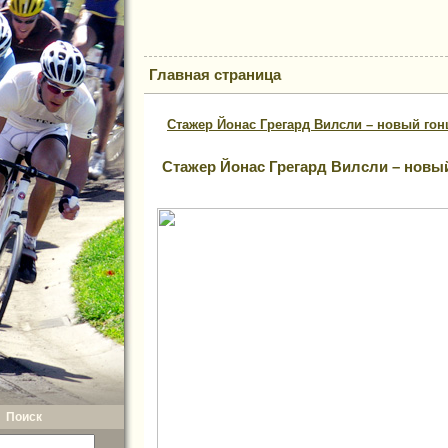
Главная страница
Стажер Йонас Грегард Вилсли – новый го
Стажер Йонас Грегард Вилсли – новы
Поиск