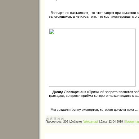
Лаппартьен настаивает, что этот запрет принимается 
велогонщиков, а не из-за того, что кортикостероиды мо
Давид Лаппартьен:
«Причиной запрета является заб
трамадол, во время приёма которого нельзя водить маши
Мы создали группу экспертов, которые должны пока
...
Просмотров:
266
|
Добавил:
Velobarnaul
|
Дата:
12.04.2019
|
Комментар