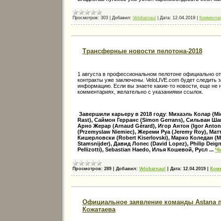
Просмотров:
303
|
Добавил:
Velobarnaul
|
Дата:
12.04.2019
|
Комментар
Трансферные новости пелотона-2018
1 августа в профессиональном пелотоне официально о
контракты уже заключены. VeloLIVE.com будет следить 
информацию. Если вы знаете какие-то новости, еще не 
комментариях, желательно с указаниями ссылок.
Завершили карьеру в 2018 году
:
Михаэль Колар (Mic
Rast), Саймон Герранс (Simon Gerrans), Сильван Шав
Арно Жерар (Arnaud Gérard), Игор Антон (Igor Anto
(Przemyslaw Niemiec), Жереми Руа (Jeremy Roy), Мат
Кишерловски (Robert Kiserlovski), Марко Коледан (
Stamsnijder), Давид Лопес (David Lopez), Philip Dei
Pellizotti), Sebastian Haedo, Илья Кошевой, Русл
...
Ч
Просмотров:
289
|
Добавил:
Velobarnaul
|
Дата:
12.04.2019
|
Комм
Официальное заявление команды Astana 
Кожатаева