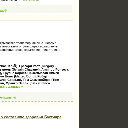
ии (0)
ткрывается трансферное окно. Первые
за новостями о трансферах и дополнять
нашедшие здесь отражения - пишите их в
hael Kolář), Грегори Раст (Gregory
анель (Sylvain Chavanel), Armindo Fonseca,
n), Трульс Корсет, Пржемыслав Нимец
тео Боно (Matteo Bono), Роберт
Marco Coledan), Том Стамснейдер (Tom
gnan, Франко Пеллицотти (Franco
итать дальше »
ентарии (0)
по состоянию здоровья Бахтияра