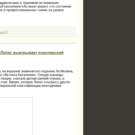
кардиологами и, принимая во внимание
ый консилиум «Астаны» решил, что состояние
ть в профессиональных гонках на уровне
ии (0)
ь Лопес выигрывает королевский
у на вершине знаменитого подъема Ла Молина,
ки «Вуэльта Каталонии». Гонщик команды
танции, сначала догнав ранний отрыва, а
этап. Время, которое Лопес отыграл у других
енеральной классификации многодневки.