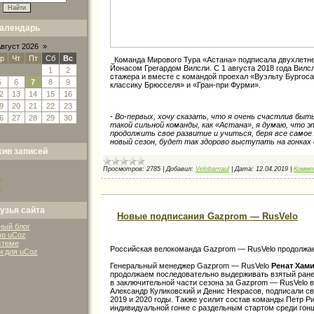
алендарь
вгуст 2026
»
р
Чт
Пт
Сб
Вс
Команда Мирового Тура «Астана» подписала двухлетн
Йонасом Грегардом Вилсли. С 1 августа 2018 года Вилс
1
2
стажера и вместе с командой проехал «Вуэльту Бургос
5
6
7
8
9
классику Брюсселя» и «Гран-при Фурми».
2
13
14
15
16
9
20
21
22
23
- Во-первых, хочу сказать, что я очень счастлив бы
6
27
28
29
30
такой сильной команды, как «Астана», я думаю, что 
продолжить свое развитие и учиться, беря все самое 
новый сезон, будет так здорово выступать на гонках
хив записей
Просмотров:
2785
|
Добавил:
Velobarnaul
|
Дата:
12.04.2019
|
Комме
ь
ь
узья сайта
Новые подписания Gazprom — RusVelo
ый блог
о uCoz
стеме
Российская велокоманда Gazprom — RusVelo продолжае
и для uCoz
Генеральный менеджер Gazprom — RusVelo
Ренат Хам
продолжаем последовательно выдерживать взятый ране
в заключительной части сезона за Gazprom — RusVelo в
Александр Куликовский и Денис Некрасов, подписали с
2019 и 2020 годы. Также усилит состав команды Петр 
индивидуальной гонке с раздельным стартом среди гонщ