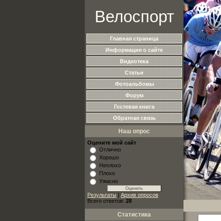
Велоспорт
Главная страница
Информация о сайте
Видеотека
Статьи
Фотоальбомы
Форум
Гостевая книга
Обратная связь
Наш опрос
Оцените мой сайт
Отлично
Хорошо
Неплохо
Плохо
Ужасно
Результаты
|
Архив опросов
Всего ответов:
28
Статистика