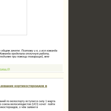
 общем зачете. Поэтому и я, и вся команда
 Команда проделала отличную работу,
м подъеме при помощи товарищей, мне
тарии (0)
ьзование кортикостероидов в
ний по велоспорту вступил в силу 1 марта
о союза велосипедистов (UCI) хочет пойти
икостероидов, о чём заявил в