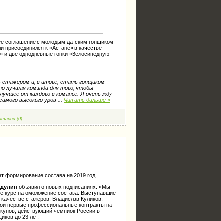
ее соглашение с молодым датским гонщиком
ли присоединился к «Астане» в качестве
а» и две однодневные гонки «Велосипедную
ть стажером и, в итоге, стать гонщиком
это лучшая команда для того, чтобы
лучшее от каждого в команде. Я очень жду
 самого высокого уров
...
Читать дальше »
нтарии (0)
т формирование состава на 2019 год.
идулин
объявил о новых подписаниях: «Мы
е курс на омоложение состава. Выступавшие
 качестве стажеров: Владислав Куликов,
вои первые профессиональные контракты на
Рикунов, действующий чемпион России в
иков до 23 лет.