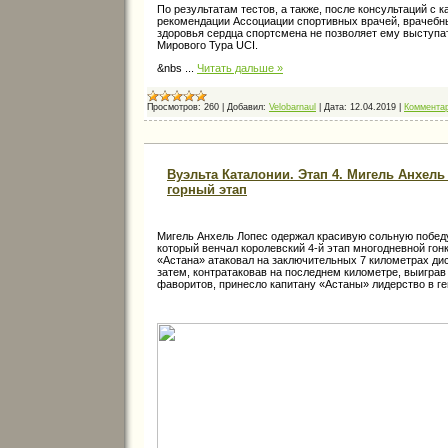
По результатам тестов, а также, после консультаций с 
рекомендации Ассоциации спортивных врачей, врачебн
здоровья сердца спортсмена не позволяет ему выступа
Мирового Тура UCI.
&nbs
...
Читать дальше »
Просмотров:
260
|
Добавил:
Velobarnaul
|
Дата:
12.04.2019
|
Комментар
Вуэльта Каталонии. Этап 4. Мигель Анхел
горный этап
Мигель Анхель Лопес одержал красивую сольную побед
который венчал королевский 4-й этап многодневной гон
«Астана» атаковал на заключительных 7 километрах дис
затем, контратаковав на последнем километре, выиграв 
фаворитов, принесло капитану «Астаны» лидерство в г