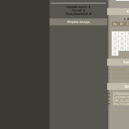
Онлайн всего:
1
Гостей:
1
К
Пользователей:
0
«
А
Форма входа
Пн
Вт
С
3
4
10
11
1
17
18
1
24
25
2
31
Ар
2013 Март
2013 Апрел
2019 Апрел
Др
Официальн
Сообществ
FAQ по си
Инструкци