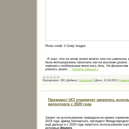
Photo credit: © Getty Images
- Я знал, что на этом этапе можно что-то изменить в
были мотивированы проехать его на высоком уровне.
помогая и поддерживая меня весь день. На финально
удалось занят
...
Читать дальше »
Просмотров:
290
|
Добавил:
Velobarnaul
|
Дата:
12.04.2019
|
Коммен
Президент UCI планирует запретить испол
велоспорте с 2020 года
Запрет на использование трамадола во время соревнова
2019 года. Давид Лаппартьен, президент Международног
ещё дальше и с 2020 года запретить использование корт
интервью
Reuters
.