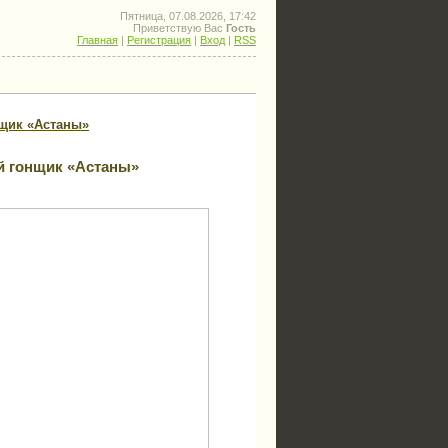
Пятница, 07.08.2026, 17:42
Приветствую Вас
Гость
Главная
|
Регистрация
|
Вход
|
RSS
нщик «Астаны»
й гонщик «Астаны»